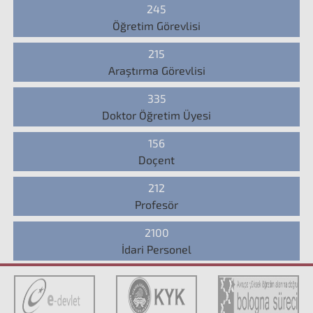
245
Öğretim Görevlisi
215
Araştırma Görevlisi
335
Doktor Öğretim Üyesi
156
Doçent
212
Profesör
2100
İdari Personel