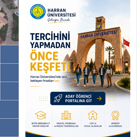
Akademik Birimler
İdari Birimler
Programlarımız
OBS
EBYS / EVRAKA