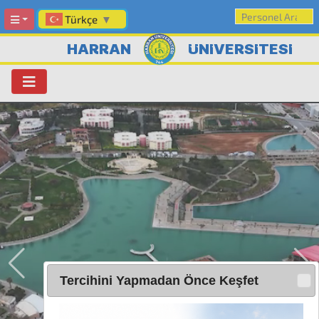
Türkçe
▼
HARRAN
ÜNİVERSİTESİ
Tercihini Yapmadan Önce Keşfet