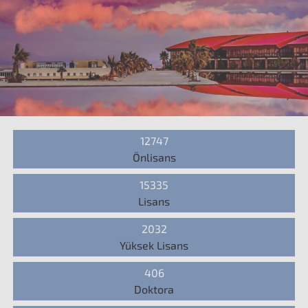
12747
Önlisans
15335
Lisans
2032
Yüksek Lisans
406
Doktora